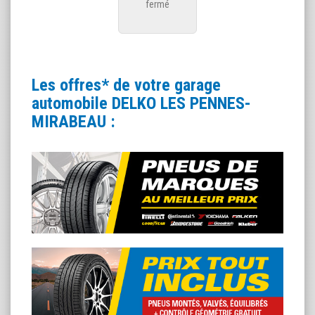
fermé
Les offres* de votre garage
automobile DELKO LES PENNES-
MIRABEAU :