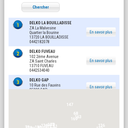
Chercher
DELKO LA BOUILLADISSE
1
ZA La Malvesine
En savoir plus
Quartier la Bourine
13720 LA BOUILLADISSE
0442182078
DELKO FUVEAU
2
102 2ème Avenue
En savoir plus
ZA Saint Charles
13710 FUVEAU
0442534040
DELKO GAP
3
10 Rue des Fauvins
En savoir plus
05000 GAP
0492517161
DELKO CHATEAURENARD
147
147
4
1 Lotissement de la Chaffine
En savoir plus
68
68
2 Avenue de la Chaffine
163
163
13160 CHATEAURENARD
169
169
0490323075
107
107
39
39
134
134
136
136
115
115
61
61
70
70
123
123
118
118
91
91